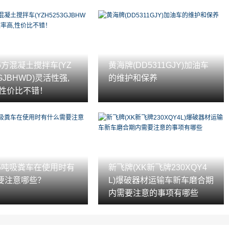
5方混凝土搅拌车(YZ
黄海牌(DD5311GJY)加油车
3GJBHWD)灵活性强,
的维护和保养
,性价比不错！
5吨吸粪车在使用时有
新飞牌(XK新飞牌230XQY4
要注意哪些？
L)爆破器材运输车新车磨合期
内需要注意的事项有哪些