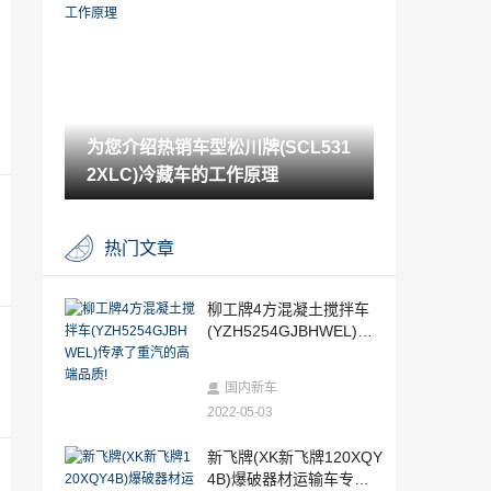
RC5更多官图
2022-05-06
起亚推出Niro时大多数人都认为这意味着
起亚灵魂的终结
2022-05-06
为您介绍热销车型松川牌(SCL531
宝马i已经公开了i4轿车的统计数据
2XLC)冷藏车的工作原理
2022-05-06
兰博基尼增加了Alexa语音控制到2020年
热门文章
的HuracanEVO
2022-05-05
雅阁异响一般都是哪里（雅阁为什么异响
柳工牌4方混凝土搅拌车
多）
(YZH5254GJBHWEL)传
2022-05-05
承了重汽的高端品质!
风光580Pro怎么样及捷达VS5多少钱
国内新车
2022-05-03
2022-05-05
雪铁龙C4Aircross怎么样及新迈腾2.0T尊
新飞牌(XK新飞牌120XQY
贵型多少钱
4B)爆破器材运输车专业