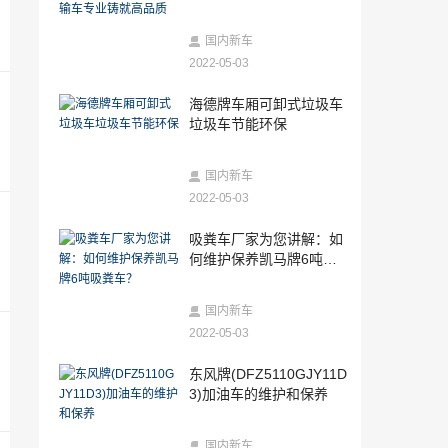
铸就高品质
2022-05-05
哈弗F5驾驶体验感受及起亚K5插电混动试
国内新车
驾
2022-05-03
2022-05-05
海德牌车厢可卸式垃圾车
新款英菲尼迪QX50噪音分贝实测及2018
垃圾车节能环保
新款QX50刹车距离测试
2022-05-05
国内新车
陕汽德龙新M3000怎么样及全新一代卡罗
拉多少钱
2022-05-03
2022-05-05
吸粪车厂家为您讲解：如
奇瑞瑞虎8怎么样及第十代雅阁多少钱
何维护保养凯马牌6吨吸
粪车？
2022-05-05
国内新车
马牌新胎tc6好还是uc6好（马牌tc6和uc6
2022-05-03
有什么差别）
2022-05-05
东风牌(DFZ5110GJY11D
奥迪的大型跨界轿跑车加入兄弟俱乐部
3)加油车的维护和保养
2022-05-05
国内新车