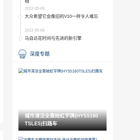
相
2022-05-06
大众希望它会像旧的V10一样令人难忘
2022-05-06
马自达花时间与先进的新引擎
2022-05-06
深度专题
刹车片磨没了怎么办（为什么刹车片磨没
了）
2022-05-06
x5全时四驱怎么样（x5是全时四驱吗）
2022-05-06
奥迪Q8正式亮相轻度混合动力3.0TDI首次
亮相
城市清洁全靠她虹宇牌(HYS5160
2022-05-06
TSLE5)扫路车
丰田全新RAV4怎么样及东风风行T1EV怎
么样
2022-05-06