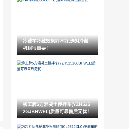
轮胎波浪变形是怎么样的（轮胎为什么会
出现波浪变形现象）
2022-05-06
特斯拉调整S和X车型的价格和选择
2022-05-06
冷藏车冷藏效果好不好,选对冷藏
奥迪SQ8的扭矩比兰博基尼Urus更大
机组很重要！
2022-05-06
五十铃Ute本月在澳大利亚庆祝成立10周
年
2022-05-06
奥迪SQ2让我们更想要小型跨界车
2022-05-06
柳工牌5方混凝土搅拌车(YZH525
2020年福特彪马紧凑型SUV在澳大利亚确
2GJBHWEL)质量可靠售后无忧！
认
2022-05-06
我们从上汽通用五菱官方获取到了新宝骏