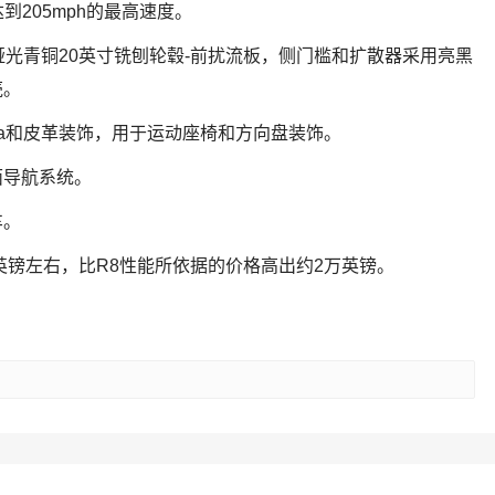
后达到205mph的最高速度。
和哑光青铜20英寸铣刨轮毂-前扰流板，侧门槛和扩散器采用亮黑
壳。
ara和皮革装饰，用于运动座椅和方向盘装饰。
面导航系统。
车。
英镑左右，比R8性能所依据的价格高出约2万英镑。