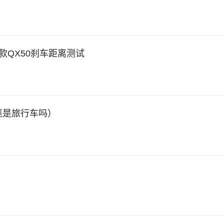
款QX50刹车距离测试
揽是旅行车吗）