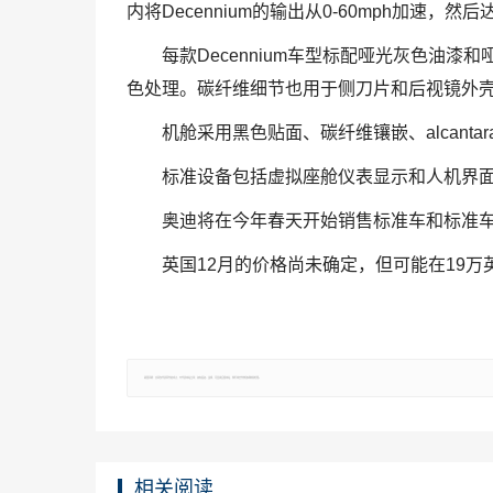
内将Decennium的输出从0-60mph加速，然
每款Decennium车型标配哑光灰色油漆
色处理。碳纤维细节也用于侧刀片和后视镜外
机舱采用黑色贴面、碳纤维镶嵌、alcant
标准设备包括虚拟座舱仪表显示和人机界
奥迪将在今年春天开始销售标准车和标准
英国12月的价格尚未确定，但可能在19万
郑重声明：文章仅代表原作者观点，不代表本站立场；如有侵权、违规，可直接反馈本站，我们将会作修改或删除处理。
相关阅读