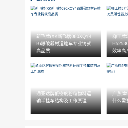
新飞牌(XK新飞牌080XQY4
柳工牌
B)爆破器材运输车专业铸就
H525
高品质
效率高
通亚达牌低密度粉粒物料运
广燕牌
输半挂车结构及工作原理
什么需