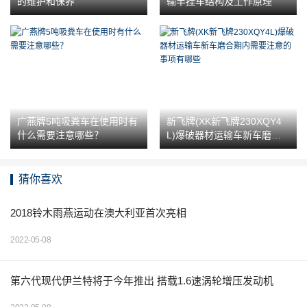
的维护和保养
输半挂车结构及工作原理
广燕牌5吨吸粪车在使用时有
新飞牌(XK新飞牌230XQY4
什么需要注意哪些？
L)爆破器材运输车新车磨合
期内需要注意的事项有哪些
猜你喜欢
2018铃木雨燕运动在澳大利亚首次亮相
2022-05-08
第六代现代伊兰特将于今年推出 搭载1.6速涡轮增压发动机