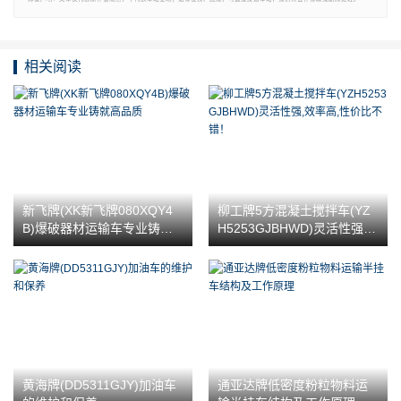
相关阅读
新飞牌(XK新飞牌080XQY4
柳工牌5方混凝土搅拌车(YZ
B)爆破器材运输车专业铸就
H5253GJBHWD)灵活性强,
高品质
效率高,性价比不错！
黄海牌(DD5311GJY)加油车
通亚达牌低密度粉粒物料运