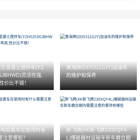
5方混凝土搅拌车(YZ
黄海牌(DD5311GJY)加油车
3GJBHWD)灵活性强,
的维护和保养
,性价比不错！
5吨吸粪车在使用时有
新飞牌(XK新飞牌230XQY4
要注意哪些？
L)爆破器材运输车新车磨合期