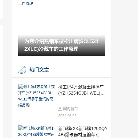
WD跑车上亮相
2022-05-07
捷达vs 5和vs7（捷达vs7是合资车吗）
2022-05-07
为您介绍热销车型松川牌(SCL531
改进后的福特GT成为第一辆时速300英里
的合法街车
2XLC)冷藏车的工作原理
2022-05-07
保时捷911Carrera4S成为一款受达喀尔拉
热门文章
力赛启发的公路车
2022-05-06
丰田发布了福瑟新车型的预告片
柳工牌4方混凝土搅拌车
(YZH5254GJBHWEL)传
2022-05-06
承了重汽的高端品质!
限量版HSV科罗拉多SportsCatR亮相
国内新车
2022-05-03
2022-05-06
2020沃尔沃S60将不提供柴油发动机
新飞牌(XK新飞牌120XQY
4B)爆破器材运输车专业