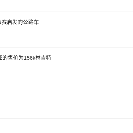
拉力赛启发的公路车
亚的售价为156k林吉特