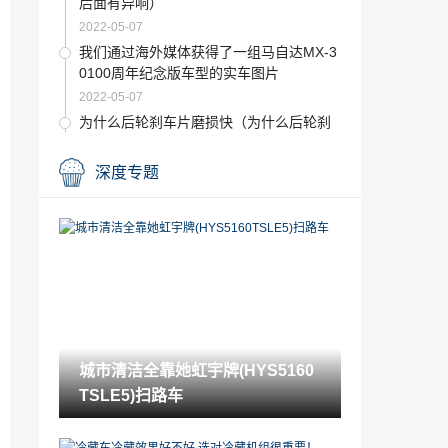
后面有异响）
2022-05-07
我们通过海外媒体获得了一组马自达MX-3
0100周年纪念版车型的实车图片
2022-05-07
为什么后轮刹车片磨损快（为什么后轮刹
车片）
2022-05-07
深度专题
空气悬挂故障灯亮怎么回事（空气悬挂灯
亮还能开吗）
2022-05-07
这款外观普通的奔驰短跑露营车内饰非常
2022-05-07
大众可能会让宾利成为奥迪的子公司
城市清洁全靠她虹宇牌(HYS5160
2022-05-07
TSLE5)扫路车
奔驰梦想汽车创历史新高 AMG销量超越宝
马M车
2022-05-07