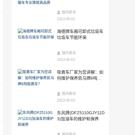
铸就高品质
2022-05-06
现代预言概念车是一款没有方向盘的时尚
国内新车
运动EV
2022-05-03
2022-05-06
海德牌车厢可卸式垃圾车
现代途胜2.0LCRDI涡轮增压目前在马来西
垃圾车节能环保
亚的售价为156k林吉特
2022-05-06
国内新车
玛莎拉蒂GranTurismo获得免费步行治疗
2022-05-03
2022-05-06
吸粪车厂家为您讲解：如
2021年12月30日整理发布：宝马宣布支持
何维护保养凯马牌6吨吸
苹果iPhone数字汽车钥匙
粪车？
2022-05-06
国内新车
新款MG 31.5L和新款Zotye T30怎么样？
2022-05-03
2022-05-06
东风牌(DFZ5110GJY11D
福特全顺风俗在四月再次被证明是最畅销
3)加油车的维护和保养
的
2022-05-06
国内新车