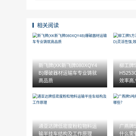
相关阅读
新飞牌(XK新飞牌080XQY4
柳工牌
B)爆破器材运输车专业铸就
H525
高品质
效率高
通亚达牌低密度粉粒物料运
广燕牌
输半挂车结构及工作原理
什么需