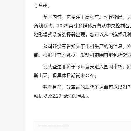
寸车轮。
至于内饰，它专注于高档车。现代指出，只
角线取代，10.25英寸多媒体屏幕从中央控
地形模式系统选择器出现，您可以从中选择几
公司还没有告知关于电机生产线的信息。
能。根据非官方数据，发动机范围可能包括起亚
现代圣达菲将于今年夏天进入国内市场，
斯出现，但具体日期尚未公布。
截至目前，改革前的现代圣达菲可以以217.
动机以及2.2升柴油发动机。
郑重声明：文章仅代表原作者观点，不代表本站立场；如有侵权、违规，可直接反馈本站，我们将会作修改或删除处理。