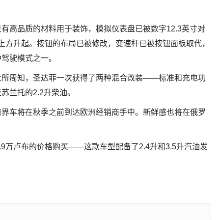
有高品质的材料用于装饰，模拟仪表盘已被数字12.3英寸对
制台上方升起。按钮的布局已被修改，变速杆已被按钮面板取代，
种驾驶模式之一。
众所周知，圣达菲一次获得了两种混合改装——标准和充电功
苏兰托的2.2升柴油。
跨界车将在秋季之前到达欧洲经销商手中。新鲜感也将在俄罗
9万卢布的价格购买——这款车型配备了2.4升和3.5升汽油发