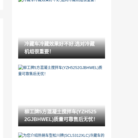
通用别克雪佛兰凯迪拉克悍马金杯p1175
故障码解释和消除方法P1175故障码怎么
解决
2022-05-07
大众ID概念预览高尔夫尺寸电动车
2022-05-07
冷藏车冷藏效果好不好,选对冷藏
汽车刹车异响是啥原因（汽车刹车为什么
机组很重要！
异响）
2022-05-07
汽车前面的塑料部分叫什么（汽车前面的
塑料叫什么）
2022-05-07
今年4月买丰田Vios可以免费获得2万公里
的PMS
2022-05-07
柳工牌5方混凝土搅拌车(YZH525
宝马机油测量正确方法（测量机油的正确
2GJBHWEL)质量可靠售后无忧！
方法）
2022-05-07
日产IDxFreeflow概念车将在东京生产的R